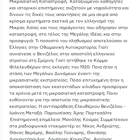
Μικρασιατική Καταστροφή. Καταξιωμένοι καθηγητές
και ιστορικοί επιστήμονες συζητούν με νηφαλιότητα και
δίνουν τις δικές τους απαντήσεις σε μια σειρά από
κρίσιμα ερωτήματα σχετικά με τον ελληνισμό της
Μικράς Ασίας και τους παράγοντες που οδήγησαν στην
καταστροφή, στο τέλος της Μεγάλης Ιδέας και στην
προσφυγιά: Τι ποσοστό του πληθυσμού αποτελούσαν οι
Έλληνες στην Οθωμανική Αυτοκρατορία; Γιατί
συναίνεσε ο Βενιζέλος στην αποστολή ελληνικού
στρατού στη Σμύρνη; Γιατί ηττήθηκε το Κόμμα
Φιλελευθέρων στις εκλογές του 1920; Ποια ήταν η
στάση των Μεγάλων Δυνάμεων έναντι της
μικρασιατικής εκστρατείας; Πόσο επιτυχημένη ήταν η
αποκατάσταση των εκατοντάδων χιλιάδων προσφύγων
τα χρόνια μετά τη μικρασιατική καταστροφή; Ποιοι
ευθύνονται για την αποτυχία της μικρασιατικής
εκστρατείας; Η αντιπαράθεση Ελευθέριου Βενιζέλου -
Ιωάννη Μεταξά. Παρουσίαση: Άρης Πορτοσάλτε
Επιστημονική επιμέλεια: Μανόλης Κούμας Συμμετέχουν
στα ραδιοφωνικά ντοκιμαντέρ οι: Νίκος Ανδριώτης,
Θάνος Βερέμης, Βασίλης Γούναρης, Θανάσης
Διαμαντόπουλος, Δημήτρης Καμούζης, Αντώνης