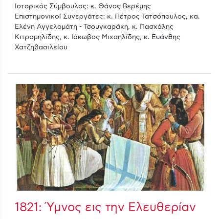
Ιστορικός Σύμβουλος: κ. Θάνος Βερέμης
Επιστημονικοί Συνεργάτες: κ. Πέτρος Τατσόπουλος, κα.
Ελένη Αγγελομάτη - Τσουγκαράκη, κ. Πασχάλης
Κιτρομηλίδης, κ. Ιάκωβος Μιχαηλίδης, κ. Ευάνθης
Χατζηβασιλείου
1821: Ύμνος εις την Ελευθερίαν