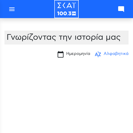
menu
mode_comment
Γνωρίζοντας την ιστορία μας
calendar_today
sort_by_alpha
Ημερομηνία
Αλφαβητικά