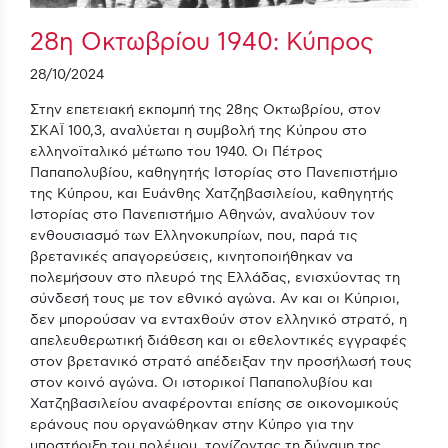
28η Οκτωβρίου 1940: Κύπρος
28/10/2024
Στην επετειακή εκπομπή της 28ης Οκτωβρίου, στον
ΣΚΑΪ 100,3, αναλύεται η συμβολή της Κύπρου στο
ελληνοϊταλικό μέτωπο του 1940. Οι Πέτρος
Παπαπολυβίου, καθηγητής Ιστορίας στο Πανεπιστήμιο
της Κύπρου, και Ευάνθης Χατζηβασιλείου, καθηγητής
Ιστορίας στο Πανεπιστήμιο Αθηνών, αναλύουν τον
ενθουσιασμό των Ελληνοκυπρίων, που, παρά τις
βρετανικές απαγορεύσεις, κινητοποιήθηκαν να
πολεμήσουν στο πλευρό της Ελλάδας, ενισχύοντας τη
σύνδεσή τους με τον εθνικό αγώνα. Αν και οι Κύπριοι,
δεν μπορούσαν να ενταχθούν στον ελληνικό στρατό, η
απελευθερωτική διάθεση και οι εθελοντικές εγγραφές
στον βρετανικό στρατό απέδειξαν την προσήλωσή τους
στον κοινό αγώνα. Οι ιστορικοί Παπαπολυβίου και
Χατζηβασιλείου αναφέρονται επίσης σε οικονομικούς
εράνους που οργανώθηκαν στην Κύπρο για την
υποστήριξη του πολέμου, τονίζοντας τη δύναμη της