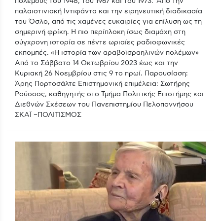
πολέμους του 1948, του 1967 και του 1973. Από την
παλαιστινιακή Ιντιφάντα και την ειρηνευτική διαδικασία
του Όσλο, από τις χαμένες ευκαιρίες για επίλυση ως τη
σημερινή φρίκη. Η πιο περίπλοκη ίσως διαμάχη στη
σύγχρονη ιστορία σε πέντε ωριαίες ραδιοφωνικές
εκπομπές. «Η ιστορία των αραβοϊσραηλινών πολέμων»
Από το Σάββατο 14 Οκτωβρίου 2023 έως και την
Κυριακή 26 Νοεμβρίου στις 9 το πρωί. Παρουσίαση:
Άρης Πορτοσάλτε Επιστημονική επιμέλεια: Σωτήρης
Ρούσσος, καθηγητής στο Τμήμα Πολιτικής Επιστήμης και
Διεθνών Σχέσεων του Πανεπιστημίου Πελοποννήσου
ΣΚΑΪ –ΠΟΛΙΤΙΣΜΟΣ