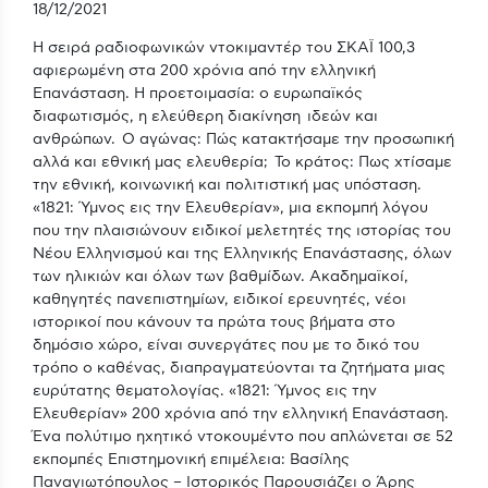
18/12/2021
H σειρά ραδιοφωνικών ντοκιμαντέρ του ΣΚΑΪ 100,3
αφιερωμένη στα 200 χρόνια από την ελληνική
Επανάσταση. Η προετοιμασία: ο ευρωπαϊκός
διαφωτισμός, η ελεύθερη διακίνηση ιδεών και
ανθρώπων. Ο αγώνας: Πώς κατακτήσαμε την προσωπική
αλλά και εθνική μας ελευθερία; Το κράτος: Πως χτίσαμε
την εθνική, κοινωνική και πολιτιστική μας υπόσταση.
«1821: Ύμνος εις την Ελευθερίαν», μια εκπομπή λόγου
που την πλαισιώνουν ειδικοί μελετητές της ιστορίας του
Νέου Ελληνισμού και της Ελληνικής Επανάστασης, όλων
των ηλικιών και όλων των βαθμίδων. Ακαδημαϊκοί,
καθηγητές πανεπιστημίων, ειδικοί ερευνητές, νέοι
ιστορικοί που κάνουν τα πρώτα τους βήματα στο
δημόσιο χώρο, είναι συνεργάτες που με το δικό του
τρόπο ο καθένας, διαπραγματεύονται τα ζητήματα μιας
ευρύτατης θεματολογίας. «1821: Ύμνος εις την
Ελευθερίαν» 200 χρόνια από την ελληνική Επανάσταση.
Ένα πολύτιμο ηχητικό ντοκουμέντο που απλώνεται σε 52
εκπομπές Επιστημονική επιμέλεια: Βασίλης
Παναγιωτόπουλος – Ιστορικός Παρουσιάζει ο Άρης