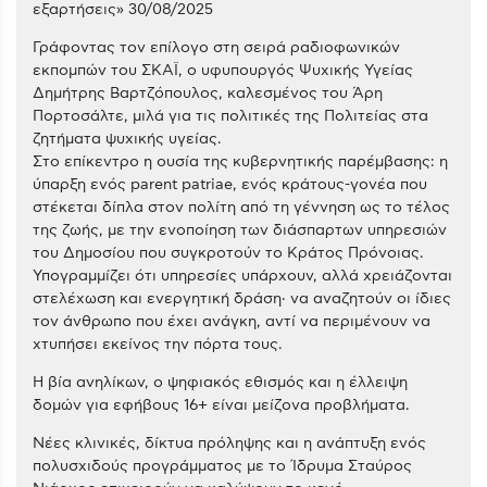
εξαρτήσεις» 30/08/2025
Γράφοντας τον επίλογο στη σειρά ραδιοφωνικών
εκπομπών του ΣΚΑΪ, ο υφυπουργός Ψυχικής Υγείας
Δημήτρης Βαρτζόπουλος, καλεσμένος του Άρη
Πορτοσάλτε, μιλά για τις πολιτικές της Πολιτείας στα
ζητήματα ψυχικής υγείας.
Στο επίκεντρο η ουσία της κυβερνητικής παρέμβασης: η
ύπαρξη ενός parent patriae, ενός κράτους-γονέα που
στέκεται δίπλα στον πολίτη από τη γέννηση ως το τέλος
της ζωής, με την ενοποίηση των διάσπαρτων υπηρεσιών
του Δημοσίου που συγκροτούν το Κράτος Πρόνοιας.
Υπογραμμίζει ότι υπηρεσίες υπάρχουν, αλλά χρειάζονται
στελέχωση και ενεργητική δράση· να αναζητούν οι ίδιες
τον άνθρωπο που έχει ανάγκη, αντί να περιμένουν να
χτυπήσει εκείνος την πόρτα τους.
Η βία ανηλίκων, ο ψηφιακός εθισμός και η έλλειψη
δομών για εφήβους 16+ είναι μείζονα προβλήματα.
Νέες κλινικές, δίκτυα πρόληψης και η ανάπτυξη ενός
πολυσχιδούς προγράμματος με το Ίδρυμα Σταύρος