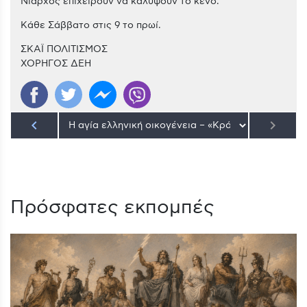
Νιάρχος επιχειρούν να καλύψουν το κενό.
Κάθε Σάββατο στις 9 το πρωί.
ΣΚΑΪ ΠΟΛΙΤΙΣΜΟΣ
ΧΟΡΗΓΟΣ ΔΕΗ
keyboard_arrow_left
keyboard_arrow_right
Πρόσφατες εκπομπές