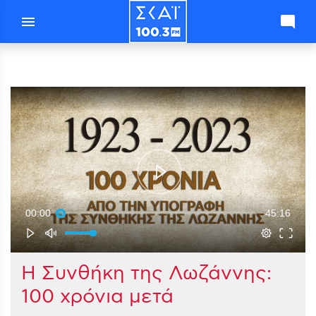
menu
mode_comment
00:00
45:16
Η Συνθήκη της Λωζάννης:
100 χρόνια μετά