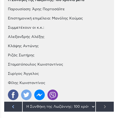
Η Συνθήκη της Λωζάννης: 100 χρόνια μετά
Παρουσίαση: Άρης Πορτοσάλτε
Επιστημονική επιμέλεια: Μανόλης Κούμας
Συμμετέχουν οι κ.κ.:
Αλεξανδρής Αλέξης
Κλάψης Αντώνης
Ριζάς Σωτήρης
Σταματόπουλος Κωνσταντίνος
Συρίγος Άγγελος
Φίλης Κωνσταντίνος
keyboard_arrow_left
keyboard_arrow_right