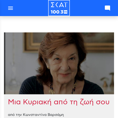
menu
mode_comment
Μια Κυριακή από τη ζωή σου
από την Κωνσταντίνα Βαρσάμη