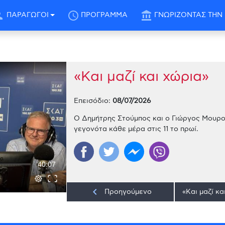
son
schedule
account_balance
ΠΑΡΑΓΩΓΟΙ
ΠΡΟΓΡΑΜΜΑ
ΓΝΩΡΙΖΟΝΤΑΣ ΤΗΝ 
«Και μαζί και χώρια»
Επεισόδιο:
08/07/2026
Ο Δημήτρης Στούμπος και ο Γιώργος Μουρούτ
γεγονότα κάθε μέρα στις 11 το πρωί.
40:07
keyboard_arrow_left
Προηγούμενο