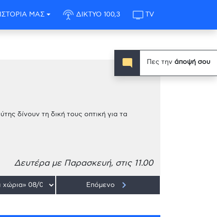
settings_input_antenna
tv
ΙΣΤΟΡΙΑ ΜΑΣ
ΔΙΚΤΥΟ 100,3
TV
mode_comment
Πες την
άποψή σου
ης δίνουν τη δική τους οπτική για τα
Δευτέρα με Παρασκευή, στις 11.00
keyboard_arrow_right
Επόμενο