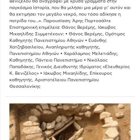
Βενιζέλου θα αναγραφεί με χρυσά γράμματα στην
παγκόσμια Ιστορία, που θα μιλήσει μια μέρα γι’ αυτόν και
θα εκτιμήσει τον μεγάλο νεκρό, που τόσο αδίκησε η
πατρίδα του…». Παρουσίαση: Άρης Πορτοσάλτε
Επιστημονική επιμέλεια: Θάνος Βερέμης, Ιάκωβος
Μιχαηλίδης Συμμετέχουν: • Θάνος Βερέμης, Ομότιμος
Καθηγητής Πανεπιστημίου Αθηνών • Ευάνθης
Χατζηβασιλείου, Αναπληρωτής καθηγητής,
Πανεπιστημίου Αθηνών • Χαράλαμπος Μελετιάδης,
Καθηγητής, Πάντειο Πανεπιστήμιο • Νικόλαος
Παπαδάκης, Γενικός Διευθυντής Ιδρύματος «Ελευθερίος
Κ. Βενιζέλος» • Ιάκωβος Μιχαηλίδης, Επίκουρος
καθηγητής, Αριστοτέλειου Πανεπιστημίου
Θεσσαλονίκης