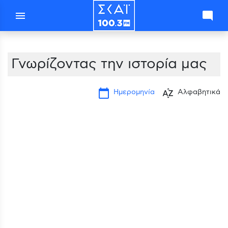
menu
mode_comment
Γνωρίζοντας την ιστορία μας
calendar_today
sort_by_alpha
Ημερομηνία
Αλφαβητικά