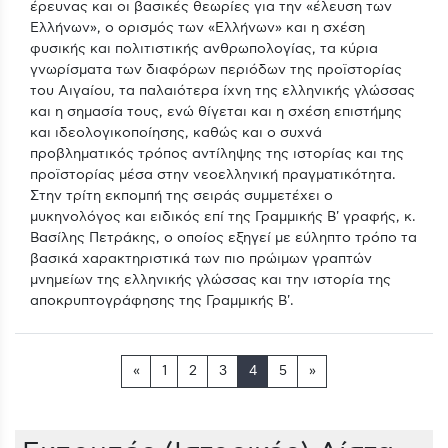
έρευνας και οι βασικές θεωρίες για την «έλευση των
Ελλήνων», ο ορισμός των «Ελλήνων» και η σχέση
φυσικής και πολιτιστικής ανθρωπολογίας, τα κύρια
γνωρίσματα των διαφόρων περιόδων της προϊστορίας
του Αιγαίου, τα παλαιότερα ίχνη της ελληνικής γλώσσας
και η σημασία τους, ενώ θίγεται και η σχέση επιστήμης
και ιδεολογικοποίησης, καθώς και ο συχνά
προβληματικός τρόπος αντίληψης της ιστορίας και της
προϊστορίας μέσα στην νεοελληνική πραγματικότητα.
Στην τρίτη εκπομπή της σειράς συμμετέχει ο
μυκηνολόγος και ειδικός επί της Γραμμικής Β' γραφής, κ.
Βασίλης Πετράκης, ο οποίος εξηγεί με εύληπτο τρόπο τα
βασικά χαρακτηριστικά των πιο πρώιμων γραπτών
μνημείων της ελληνικής γλώσσας και την ιστορία της
αποκρυπτογράφησης της Γραμμικής Β'.
«
1
2
3
4
5
»