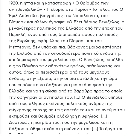
1920, η ήττα και η καταστροφή • Ο θρίαμβος των
αντιβενιζελικών • Η εξορία στο Παρίσι • Το τέλος του Ο
Έμιλ Λούντβιχ, βιογράφος του Ναπολέοντα, του
Βίσμαρκ και άλλων έγραψε: «Ο Ελευθέριος Βενιζέλος, ο
μεγαλύτερος πολιτικός της Ελλάδας από την εποχή του
Περικλή, ένας από τους διαπρεπέστερους πολιτικούς
της Ευρώπης, εφάμιλλος του Βίσμαρκ και του
Μέττερνιχ, δεν υπάρχει πια. Βάσκανος μοίρα εστέρησε
την Ελλάδα από τον σπουδαιότερο πολιτικό άνδρα της
και δημιουργό του μεγαλείου της. Ο Βενιζέλος, εισήλθε
εις το Πάνθεο των αθανάτων ηρώων, πεθαίνοντας και
αυτός, όπως οι περισσότεροι από τους μεγάλους
άνδρες, στην εξορία, στην οποία εστάλθηκε την ώρα
που επρόκειτο να δοξάσει για μια ακόμα φορά την
Ελλάδα και να τη σώσει από το βάραθρο προς το οποίο
την οδήγησαν οι αντίπαλοί του. […] Ο Βενιζέλος υπήρξε
από τους ολίγους εκείνους πολιτικούς άνδρες της
σύγχρονης εποχής που τις αρετές του και το πνεύμα του
εκτιμούσε και θαύμαζε ολόκληρη η υφήλιος. […]
Δυστυχώς η πατρίδα του, που την μεγάλωσε και τη
δόξασε στάθηκε αχάριστη απέναντι του […] Το έργο του