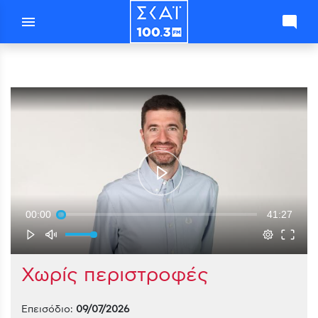
menu
mode_comment
00:00
41:27
Χωρίς περιστροφές
Επεισόδιο:
09/07/2026